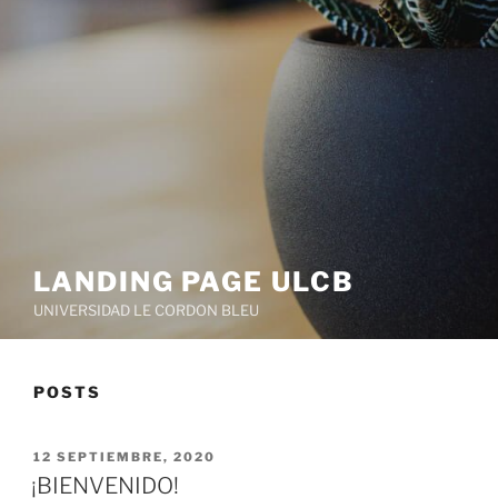
LANDING PAGE ULCB
UNIVERSIDAD LE CORDON BLEU
POSTS
POSTED
12 SEPTIEMBRE, 2020
ON
¡BIENVENIDO!